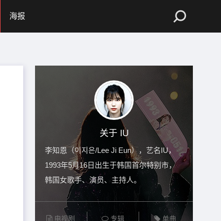
海报
关于 IU
李知恩（이지은/Lee Ji Eun），艺名IU，
1993年5月16日出生于韩国首尔特别市，
韩国女歌手、演员、主持人。
电视剧
专辑
单曲