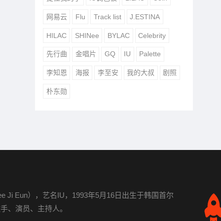
网易云
Flu
Track list
J.ESTINA
HILAC
SHINee
BYLAC
Celebrity
先行曲
金唱片
GQ
IU
Palette
李知恩
海报
李至安
我的大叔
剧照
朴东勋
e Ji Eun），艺名IU，1993年5月16日出生于韩国首尔
歌手、演员、主持人。