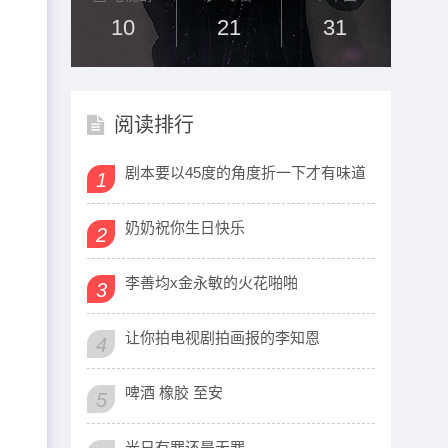
10
21
31
阅读排行
剧本要以45度的角度折一下才有味道
1
奶奶祝你生日快乐
2
李善均x金永敏的火花啪啪
3
让你拍电视剧拍画报的李知恩
4
啤酒 橡胶 至安
5
光日有罪还是无罪