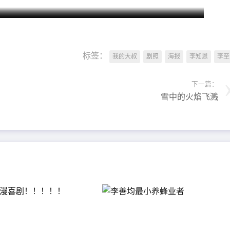
标签：
我的大叔
剧照
海报
李知恩
李至
下一篇：
雪中​​的火焰飞溅