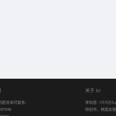
们
关于 IU
问题咨询可联系：
李知恩（이지은/Le
87048
特别市，韩国女