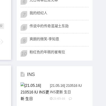
6
我的经纪人
7
传说中的传奇混凝土东勋
安
8
爽朗的微笑-李知恩
9
粉红色的年糕的崔宥拉
10
INS
[21.05.16] 210516 IU
INS更新 生日
21-05-16