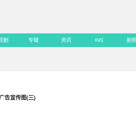
视剧
专辑
资讯
INS
剧
ry广告宣传图(三)