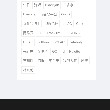
生日
弹唱
Blackyak
三多水
Evezary
有名歌手战
Gucci
捉住我的手
IU调色板
LILAC
Coin
网易云
Flu
Track list
J.ESTINA
HILAC
SHINee
BYLAC
Celebrity
先行曲
金唱片
GQ
IU
Palette
李知恩
海报
李至安
我的大叔
剧照
朴东勋