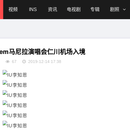
视频
INS
资讯
电视剧
专辑
剧照
ve，poem马尼拉演唱会仁川机场入境
67
2019-12-14 17:38