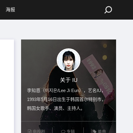
海报
关于 IU
李知恩（이지은/Lee Ji Eun），艺名IU，
1993年5月16日出生于韩国首尔特别市，
韩国女歌手、演员、主持人。
电视剧
专辑
单曲