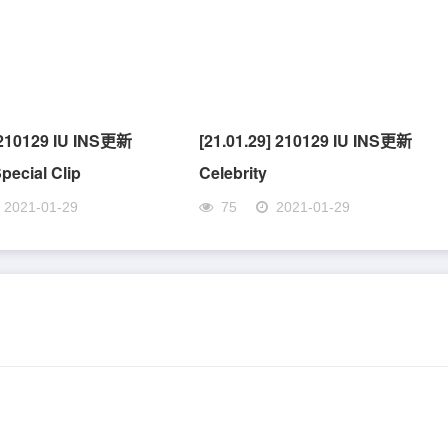
] 210129 IU INS更新
[21.01.29] 210129 IU INS更新
Special Clip
Celebrity
2021-01-29
75
2021-01-29