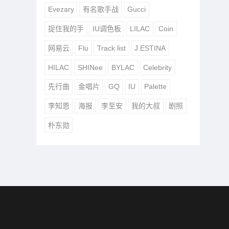
Evezary
有名歌手战
Gucci
捉住我的手
IU调色板
LILAC
Coin
网易云
Flu
Track list
J.ESTINA
HILAC
SHINee
BYLAC
Celebrity
先行曲
金唱片
GQ
IU
Palette
李知恩
海报
李至安
我的大叔
剧照
朴东勋