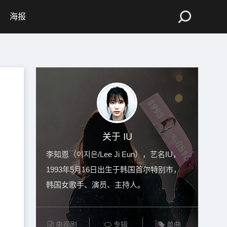
海报
关于 IU
李知恩（이지은/Lee Ji Eun），艺名IU，
1993年5月16日出生于韩国首尔特别市，
韩国女歌手、演员、主持人。
电视剧
专辑
单曲