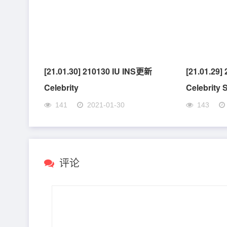
[21.01.30] 210130 IU INS更新
[21.01.29
Celebrity
Celebrity 
141
2021-01-30
143
评论