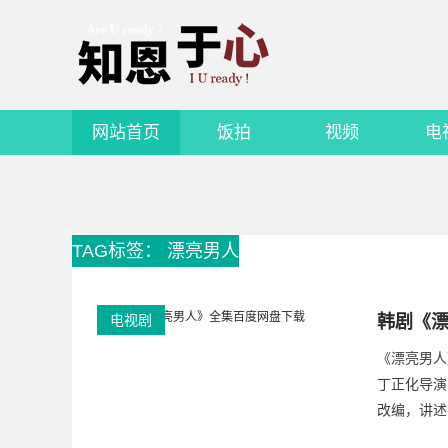
网站首页
饭拍
视频
电
TAG标签： 漂亮男人
电视剧
韩剧《
《漂亮男人
丁正化导演
改编，讲述