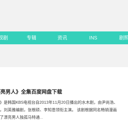
视剧
专辑
资讯
INS
剧
漂亮男人》全集百度网盘下载
》是韩国KBS电视台自2013年11月20日播出的水木剧，由尹尚浩、
，刘英雅编剧，张根硕、李知恩领衔主演。 该剧根据同名畅销漫画
了漂亮男人独孤马特通...