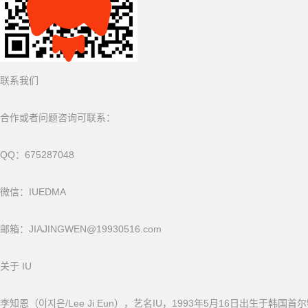
联系我们
合作或者问题咨询可联系：
QQ：675287048
微信：IUEDMA
邮箱：JIAJINGWEN@19930516.com
关于 IU
李知恩（이지은/Lee Ji Eun），艺名IU，1993年5月16日出生于