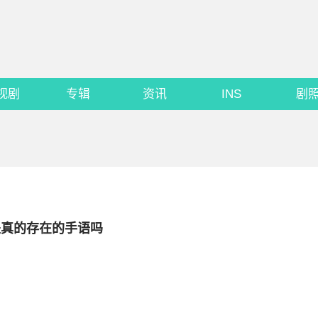
视剧
专辑
资讯
INS
剧
是真的存在的手语吗