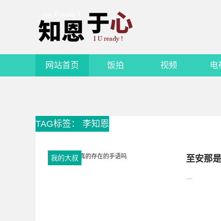
网站首页
饭拍
视频
电
TAG标签： 李知恩
我的大叔
至安那
...